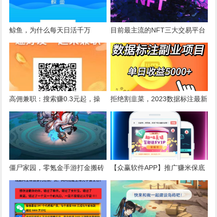
鲸鱼，为什么每天日活千万
目前最主流的NFT三大交易平台
高佣兼职：搜索赚0.3元起，操
拒绝割韭菜，2023数据标注最新
作简单，双重奖励1元起提
项目玩法，创业新风口，长期稳
定全网独家技术，保证项目收
益！
僵尸家园，零氪金手游打金搬砖
【众赢软件APP】推广赚米保底
也能每天躺赚，附方法攻略！
10％起，人人都可免费代理！