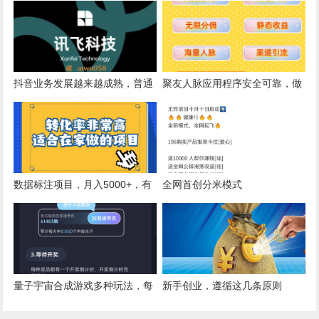
全新卷轴模式，APP内各种应用
详细攻略来了！
NFT+竞拍+拼团+游戏，绝对的
好项目 全网首发 实力对接
抖音业务发展越来越成熟，普通
聚友人脉应用程序安全可靠，做
人不靠抖音黑科技工具还有出路
广告引流、兼职创业、首选聚友
吗？
人脉
数据标注项目，月入5000+，有
全网首创分米模式
手就能做，100%可落地
量子宇宙合成游戏多种玩法，每
新手创业，遵循这几条原则
天零撸5--100+