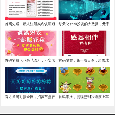
首码先遇，新人注册实名认证通
每天5分钟0投资的大数据，元宇
过送100的任务包卷轴+盲盒模式
宙平台。
首码零撸《花色花语》，不实名
首码发布，第一项目圈，滚雪球
不认证，花朵分红，注册就送一
模式释放变现也可以积分交易变
花朵，一朵分0.5
现
官方首码对接全网，招募节点代
首码零撸，提现已到账速度上车
理以及合伙人