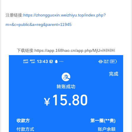
注册链接:
https://zhongguoxin.weizhiyu.top/index.php?
m=&c=public&a=reg&parent=11945
下载链接:https://app.168hao.cn/app.php/MjU=￼￼￼