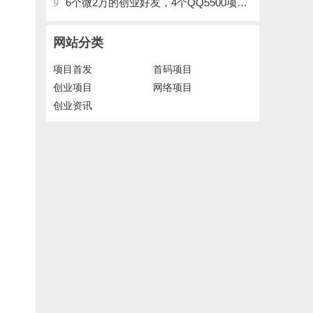
6个微2万的创业好友，4个QQ5500项目好友，QQ每天在线人数2400人、承接朋友圈广告投放
9
网站分类
项目首发
首码项目
创业项目
网络项目
创业资讯