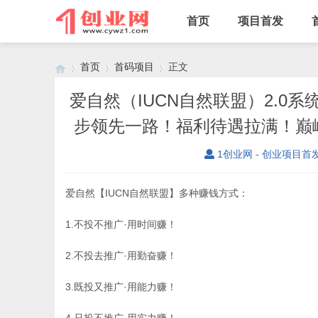
首页
项目首发
首页
首码项目
正文
爱自然（IUCN自然联盟）2.0
步领先一路！福利待遇拉满！巅
›
›
›
1创业网 - 创业项目首
爱自然【IUCN自然联盟】多种赚钱方式：
1.不投不推广·用时间赚！
2.不投去推广·用勤奋赚！
3.既投又推广·用能力赚！