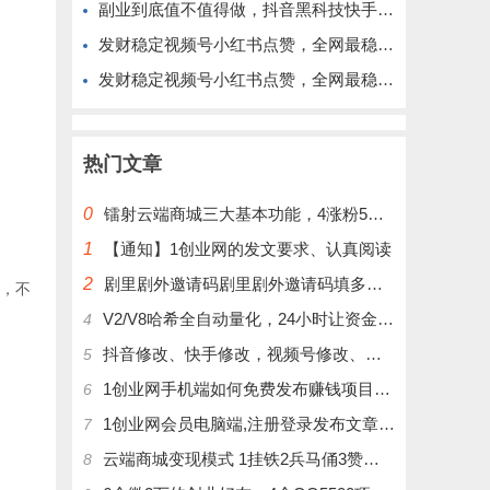
副业到底值不值得做，抖音黑科技快手上人涨粉云端商城真能逆袭赚钱
发财稳定视频号小红书点赞，全网最稳定绿色的项目，完美来拉新
发财稳定视频号小红书点赞，全网最稳定绿色的项目，完全自动了
热门文章
0
镭射云端商城三大基本功能，4涨粉5涨播放量6挂铁，为你揭开真实的面纱!
1
【通知】1创业网的发文要求、认真阅读
2
剧里剧外邀请码剧里剧外邀请码填多少呢？
幅，不
V2/V8哈希全自动量化，24小时让资金为你打工！
4
抖音修改、快手修改，视频号修改、大屏修改|橱窗修改|抖店修改|、招代理可单独购买
5
1创业网手机端如何免费发布赚钱项目文章
6
1创业网会员电脑端,注册登录发布文章,操作介绍
7
云端商城变现模式 1挂铁2兵马俑3赞刷4涨粉，带你玩.赚风口项日
8