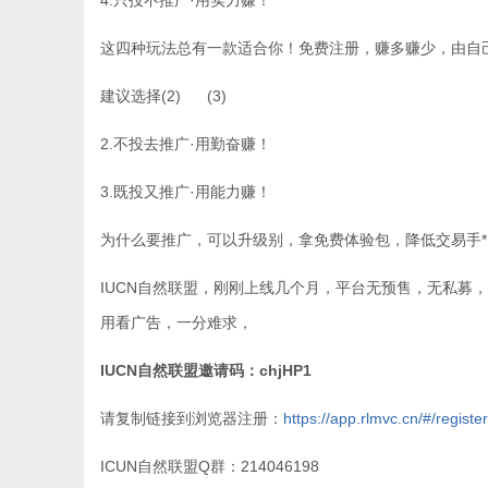
4.只投不推广·用实‬力赚！
这四种玩法总有‬一款适合你！免费注册，赚多‬赚少，由
建议选择(2) (3)
2.不投去推广·用勤奋赚！
3.既投又推广·用能力赚！
为什么要推广，可以升级别，拿免费体验包，降低交易手
IUCN自然联盟，刚刚上线几个月，平台无预售，无私募
用看广告，一分难求，
IUCN自然联盟邀请码：chjHP1
请复制链接到浏览器注册：
https://app.rlmvc.cn/#/regis
ICUN自然联盟Q群：214046198