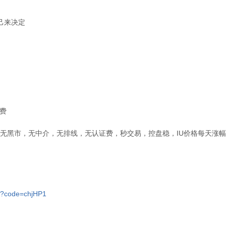
自己来决定
*费
，无黑市，无中介，无排线，无认证费，秒交易，控盘稳，IU价格每天涨
ter?code=chjHP1