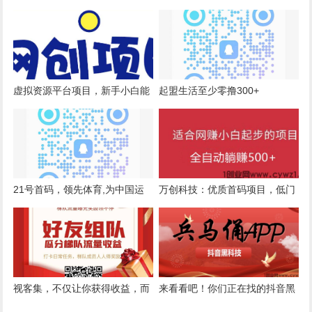
可悬赏+0门槛
费助农，消费创业
虚拟资源平台项目，新手小白能
起盟生活至少零撸300+
做的兼职副业，网创业务，红包
封面，代充业务，粉丝业务
21号首码，领先体育,为中国运
万创科技：优质首码项目，低门
动健儿加油
槛 周期短 收益高
视客集，不仅让你获得收益，而
来看看吧！你们正在找的抖音黑
且让你闲暇时间过得更有意义
科技兵马俑软件商城源头——东