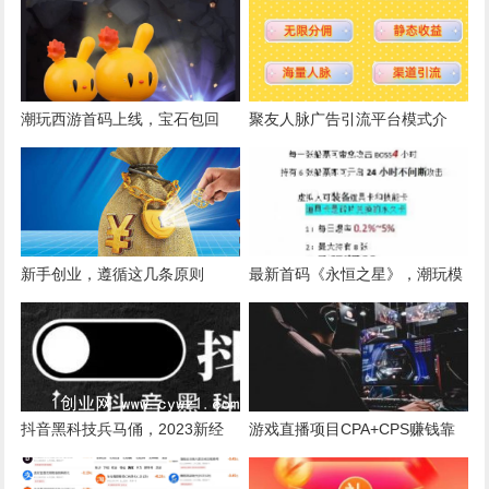
潮玩西游首码上线，宝石包回
聚友人脉广告引流平台模式介
收，潮玩宇宙升级版潮玩西游
绍，全网公排滑落现金是其内涵
新手创业，遵循这几条原则
最新首码《永恒之星》，潮玩模
式升级版
抖音黑科技兵马俑，2023新经
游戏直播项目CPA+CPS赚钱靠
济，新模式，震撼来袭！
谱吗？游戏直播打赏操作攻略教