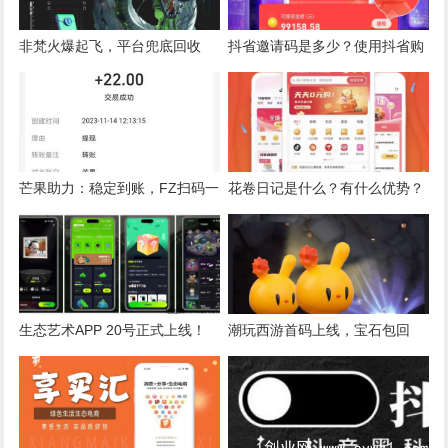
非梵火爆起飞，平台兜底回收
抖省邀请码是多少？使用抖省购
物是否安全呢？社交电商新赛
道，限时直升顶级！
芒果助力：稳定到账，FZ扫码一
花卷日记是什么？有什么优势？
单4-8元，邀请无限代
生态艺术APP 20号正式上线！
潮玩西游首码上线，宝石包回
全新卷轴模式，APP内各种应用
收，潮玩宇宙升级版潮玩西游
NFT+竞拍+拼团+游戏，绝对的
好项目 全网首发 实力对接