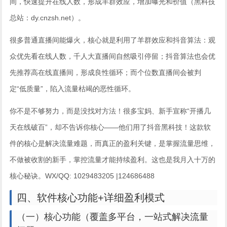
间，快速提升在线人数，形成羊群效应，增加曝光和价值（黑科技
总站：dy.cnzsh.net）。
很多普通直播间能爆火，核心就是利用了羊群效应和抖音算法：观
众优先看在线人数，千人大直播间自然吸引停留；抖音算法也会优
先推荐高在线直播间，形成良性循环；而个位数直播间会被判
定“低质量”，陷入流量枯竭的恶性循环。
你不是不够努力，而是没找对方法！很多宝妈、新手宣称“开播几
天在线破百”，却不告诉你核心——他们用了抖音黑科技！这款软
件的核心是解决流量难题，而真正的盈利关键，是掌握流量思维，
不做被收割的新手，掌控流量才能持续盈利。这也是我月入十万的
核心秘诀。WX/QQ: 1029483205 |124686488
四、软件核心功能+详细盈利模式
（一）核心功能（覆盖多平台，一站式解决流量