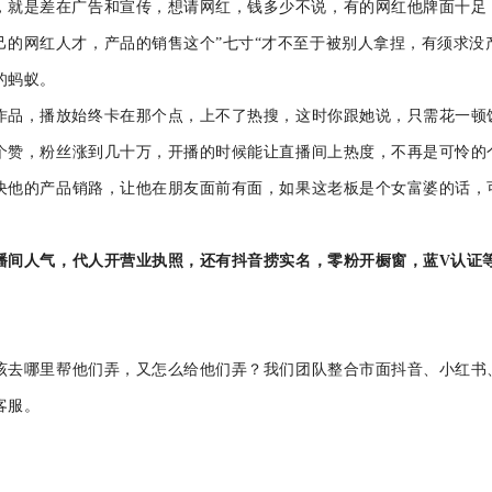
，就是差在广告和宣传，想请网红，钱多少不说，有的网红他牌面十足
己的网红人才，产品的销售这个
”七寸“才不至于被别人拿捏，有须求没
的蚂蚁。
作品，播放始终卡在
那个点，上不了热搜
，这时你跟她说，只需花
一顿
个赞，粉丝涨到几十万，
开播的时候能让直播间上热度，不再是可怜的
决他的产品销路，让他在朋友面前有面，如果这老板是个女富婆的话，
播间人气，代人开营业执照，还有抖音捞实名，零粉开橱窗，蓝
V认证
该
去哪里
帮他们弄，又怎么给他们弄
？我们团队整合市面抖音
、
小红书
客服
。