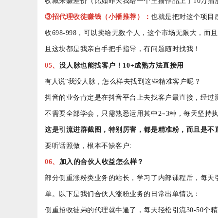
收藏来赚差价（比如昨天我给一个主播作品上了10万播
③招代理收徒赚
钱
（
小播
推荐）：
也就是把对这个项目
收
6
98-998，可以卖给无数个人，这个市场无限大，
且这块都是我亲自手把手指导，有问题随时找我！
05
、
没人脉也能找客户！
10+成熟方法直接用
有人说
“我没人脉，
怎么样去找到这些精准客户呢？
抖音的业务肯定是在抖音平台上去找客户最直接，经过
不需要全部学会，只需熟悉运用其中
2~3种，每天坚
这是引流进群截图，特别厉害，都是精准粉，而且是不
要听话照做，根本不缺客户
:
06、
加入的合伙人收益怎么样？
部分侧重涨粉类业务的站长，学习了内部课程后，每天
单。以下是我们合伙人涨粉业务的日常出单情况：
侧重招收徒弟的代理就牛逼了，每天轻松引流
30-50