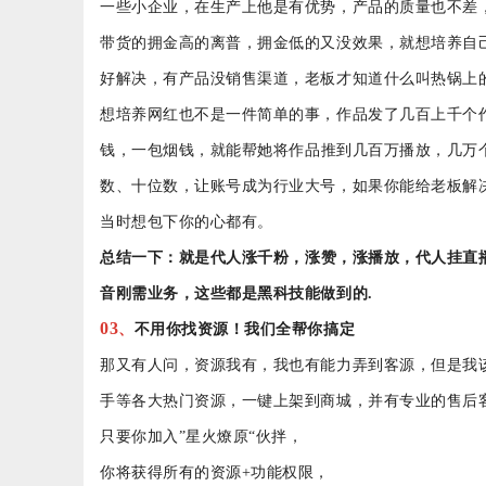
一些小企业，
在生产上他是有优势，产品的质量也不差
带货的拥金高的离普，拥金低的又没效果，就想培养自
好解决，有产品没销售渠道，老板才知道什么叫热锅上
想培养网红也不是一件简单的事，作品
发了几百上千个
钱，一包烟钱
，
就能
帮她将作品
推
到几百万播放，几万
数、十位数，
让账号成为
行业
大号，
如果
你
能给老板解
当时想包下你的心都有。
总结
一下
：
就是代人涨千粉，涨赞，涨播放，代人挂直
音刚需业务，这
些都是
黑科技
能做到的
.
03
、
不用你找资源！我们全帮你搞定
那又有人问，
资源我有，我也有能力弄到客源
，
但是我
手等
各大热门
资源
，一键上架到商城，并有专
业的
售后
只要你
加入
”
星火燎原
“伙拌
，
你将获得所有
的资源
+
功能权限，