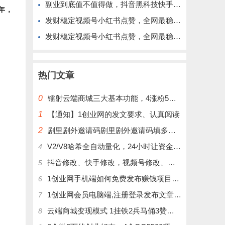
副业到底值不值得做，抖音黑科技快手上人涨粉云端商城真能逆袭赚钱
年，
发财稳定视频号小红书点赞，全网最稳定绿色的项目，完美来拉新
发财稳定视频号小红书点赞，全网最稳定绿色的项目，完全自动了
热门文章
0
镭射云端商城三大基本功能，4涨粉5涨播放量6挂铁，为你揭开真实的面纱!
1
【通知】1创业网的发文要求、认真阅读
2
剧里剧外邀请码剧里剧外邀请码填多少呢？
V2/V8哈希全自动量化，24小时让资金为你打工！
4
抖音修改、快手修改，视频号修改、大屏修改|橱窗修改|抖店修改|、招代理可单独购买
5
1创业网手机端如何免费发布赚钱项目文章
6
1创业网会员电脑端,注册登录发布文章,操作介绍
7
云端商城变现模式 1挂铁2兵马俑3赞刷4涨粉，带你玩.赚风口项日
8