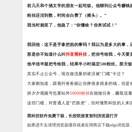
前几天和个搞文学的朋友一起吃饭。他聊到公众号赚钱
粉丝还没到数，时间全白费了（摇头）。”
我当时就笑了，他急了：
“你懂啥？你来试试！”
我回他：这不是手拿把掐的事吗？我以为是多大的事，
那是你不知道什么叫
抖音黑科技
，把你号给我，今天要
他半信半疑把号给我，结果半小时搞定
500粉丝。那天
其实不止公众号，现在做流量的谁没被
“门槛”卡过？
大家都知道，跟着抖爸爸能让你挣很多很多的钱，但是
拼夕夕视频号也要站外
50000粉丝
在能做任务，赚取流
这些门槛，对普通人是
“拦路虎”，但对懂黑科技的人
黑科技软件免費下栽，长按联接复智到浏览器打开
如果进不去清理浏览器缓存或者应用商店下栽edge浏览