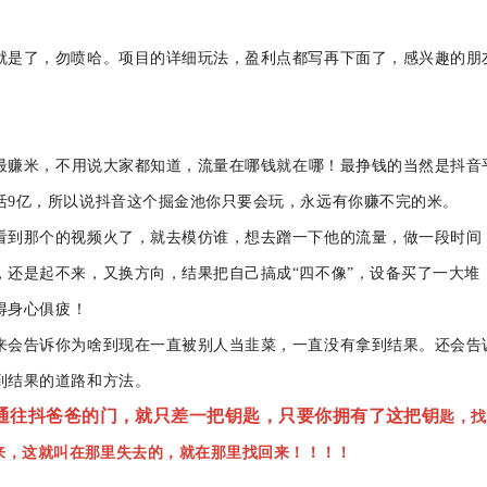
就是了，勿喷哈。项目的详细玩法，盈利点都写再下面了，感兴趣的朋
最赚
米
，不用说
大家
都知道，流量在哪钱就在哪！最挣
钱
的当然是抖音
活
9亿，所以说抖音这个掘金池你只要会玩，永远有你赚不完的
米
。
看到那个的视频火了，就去模仿谁，想去蹭一下他的流量，做一段时间
，还是起
不
来，又换方向，结果把自己搞成
“四不像”，设备买了一大堆
得身心俱疲！
来会告诉你为啥到现在一直被别人当韭菜，一直没有拿到结果。还会告
到结果的道路和方法。
通往抖爸爸的门，就只差一把钥匙，只要你拥有了这把
钥
匙，找
来
，
这就叫在那里失去的，就在那里找回来！！！！