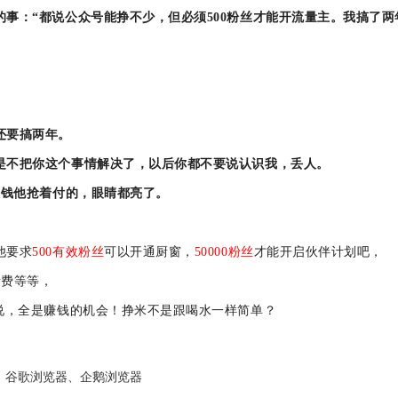
的事：
“都说公众号能挣不少，但必须500粉丝才能开流量主。我搞了两
还要搞两年。
是不把你这个事情解决了，以后你都不要说认识我，丢人。
饭钱他抢着付的，眼睛都亮了。
他要求
500有效粉丝
可以开通厨窗，
50000粉丝
才能开启伙伴计划吧，
量费等等，
来说，全是赚钱的机会！挣米不是跟喝水一样简单？
器、谷歌浏览器、企鹅浏览器