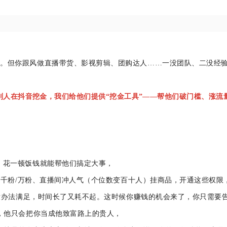
池。但你跟风做直播带货、影视剪辑、团购达人……一没团队、二没经
别人在抖音挖金，我们给他们提供“挖金工具”——帮他们破门槛、涨流
，花一顿饭钱就能帮他们搞定大事，
涨千粉/万粉、直播间冲人气（个位数变百十人）挂商品，开通这些权限
没办法满足
，
时间长了又耗不起。这时候你赚钱的机会来了
，
你
只需
要
，他
只
会
把你当成他致富路上的贵人，