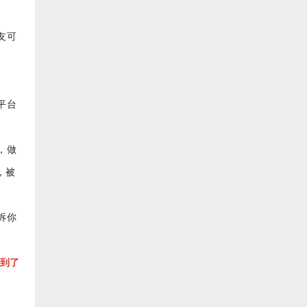
友可
平台
，做
，
被
诉你
到了