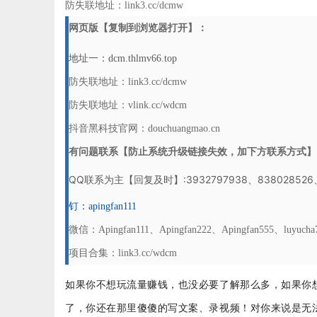
防失联地址：link3.cc/dcmw
网页版【复制到浏览器打开】：
地址一：dcm.thlmv66.top
防失联地址：link3.cc/dcmw
防失联地址：
vlink.cc/wdcm
抖音黑科技官网：douchuangmao.cn
有问题联系【防止系统升级链接失效，加下方联系方式】
QQ联系为主【回复及时】:3932797938、838028526、3
钉：apingfan111
微信：Apingfan111、Apingfan222、Apingfan555、luyucha7
项目合集：
link3.cc/wdcm
如果你不想玩流量赚钱，也没必要了解那么多，如果你
了，你还在那里傻傻的写文案、录视频！对你来说是无