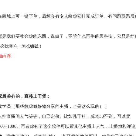
在商城上可一键下单，后续会有专人给你安排完成订单，有问题联系后
就是我们要教会你的东西，说白了，不管什么再牛的黑科技，它只是灶
怎么找客户、怎么赚钱！
细内容
家最关心的，直接上干货：
收学员（那些教你做好物分享的主播，全是这么玩的）；
人挂直播间人气等等，自己定价。比如涨千粉，成本
30不到，可以卖
松日入500~1000。再者你有了这个软件可以帮其他主播上人气，上播放和评