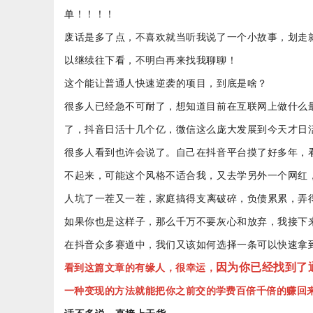
单！！！！
废话是多了点，不喜欢就当听我说了一个小故事，划走
以继续往下看，不明白再来找我聊聊！
这个能让普通人快速逆袭的项目，到底是啥？
很多人已经
急不可耐了
，想知道目前在互联网上做什么
了，抖音日活十几个亿，微信这么庞大发展到今天才日
很多人看到也许会说了。自己在抖音平台
摸了好多年
，
不起来，可能这个风格不适合我，又去学另外一个网红
人
坑
了一茬又一茬，
家庭
搞得
支离破碎，
负债累累，弄
如果你也是这样子，那么千万不要灰心和放弃，我接下
在抖音众多赛道中，我们又该如何选择一条可以快速拿
因为你已经找到了
看到这篇文章的有缘人，很幸运，
一种变现的方法就能把
你之前交的学费百倍千倍的赚回