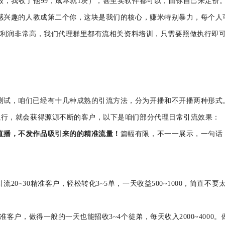
放，我收了他99，成本就1块），甚至卖软件都可以，由你自己来定价
感兴趣的人教成第二个你，这块是我们的核心，赚米特别暴力，每个人
而且利润非常高，我们代理群里都有流相关资料培训，只需要照做执行即
测试，咱们已经有十几种成熟的引流方法，分为开播和不开播两种形式
持执行，就会获得源源不断的客户，以下是咱们部分代理日常引流效果：
直播，不发作品吸引来的的精准流量！
篇幅有限，不一一展示，一句话
引流
20~30精准客户，轻松转化3~5单，一天收益500~1000，简直不要
个精准客户，做得一般的一天也能招收3~4个徒弟，每天收入2000~4000。