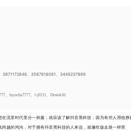
871172846、3587618061、3449237889
77、luyucha7777、l-j0211、DestekAI
想在流里时代里分一杯羹，就应该了解抖音黑科技，因为有些人用他挣
法跨越的鸿沟，对于拥有抖音黑科技的人来说，就像吃饭走路一样简