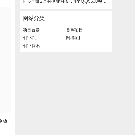
6个微2万的创业好友，4个QQ5500项目好友，QQ每天在线人数2400人、承接朋友圈广告投放
9
网站分类
项目首发
首码项目
创业项目
网络项目
创业资讯
到钱