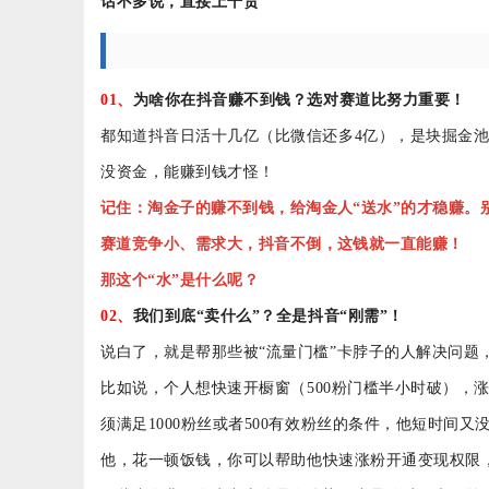
话不多说，直接上干货
01、
为啥你在抖音赚不到钱？选对赛道比努力重要！
都知道抖音日活十几亿（比微信还多
4亿），是块掘金
没资金，能赚到钱才怪！
记住：淘金子的赚不到钱，给淘金人
“送水”的才稳赚。
赛道竞争小、需求大，抖音不倒，这钱就一直能赚！
那这个
“水”是什么呢？
02、
我们到底
“卖什么”？全是抖音“刚需”！
说白了，就是帮那些被
“流量门槛”卡脖子的人解决问题
比如说，
个
人想快速开橱窗（
500粉门槛半小时破），
须满足1000粉丝或者500有效粉丝的条件，他短时间又
他，
花
一顿饭钱
，你可以帮
助
他快速涨粉开通变现权限