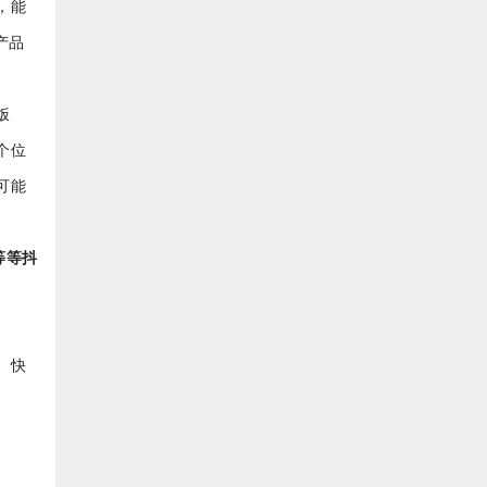
，能
产品
饭
个位
可能
等等抖
、快