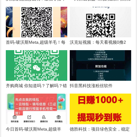
沃克短视频，单号100+，可多号
罗斯小游戏掘金项目，可以多账
操作
号批量操作
首码-唛沃斯Meta,超级羊毛！每
沃克短视频：每天看视频0撸2
个月轻松撸120以上!简单签到
元，十代收益无限裂变
齐购商城 你知道吗？了解吗？错
抖音黑科技涨粉丝软件
过绝对后悔！
今日首码-唛沃斯Meta,超级羊
德胜科技：项目绿色安全，稳定