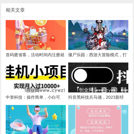
相关文章
首码蜜省客，活动时间内注册就
僵尸乐园：西游大冒险模式，打
是高级团队长，无X代收益.
金闯关得材料换米，20起提
中资科技：操作简单，小白可
抖音黑科技兵马俑，2023新经
做，安全稳定，超强裂变。
济，新模式，震撼来袭！