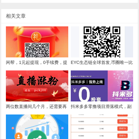
相关文章
闲帮，1元起提现，0手续费，提
EYC生态链全球首发,币圈唯一比
现秒到账,放单简单容易
肩ECO GEC 环保生态类主流项
目！
两位数直播间几个月，还需要再
抖米多多零撸项目滑落模式，副
坚持吗？怎么涨直播间人气？
业首选抖米多多，全新的任务电
商