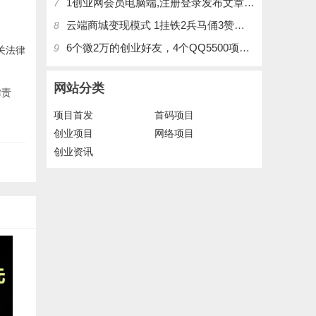
1创业网会员电脑端,注册登录发布文章,操作介绍
7
云端商城变现模式 1挂铁2兵马俑3赞刷4涨粉，带你玩.赚风口项日
8
6个微2万的创业好友，4个QQ5500项目好友，QQ每天在线人数2400人、承接朋友圈广告投放
9
关法律
网站分类
律责
项目首发
首码项目
创业项目
网络项目
创业资讯