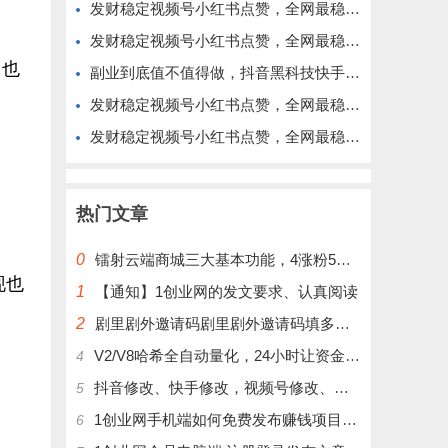
发财稳定视频号小红书点赞，全网最稳定绿色的项目，价格拉满的哦
发财稳定视频号小红书点赞，全网最稳定绿色的项目，今年再加油
，也
副业到底值不值得做，抖音黑科技快手上人涨粉云端商城真能逆袭赚钱
发财稳定视频号小红书点赞，全网最稳定绿色的项目，完美来拉新
发财稳定视频号小红书点赞，全网最稳定绿色的项目，完全自动了
热门文章
0
镭射云端商城三大基本功能，4涨粉5涨播放量6挂铁，为你揭开真实的面纱!
现也
1
【通知】1创业网的发文要求、认真阅读
2
剧里剧外邀请码剧里剧外邀请码填多少呢？
V2/V8哈希全自动量化，24小时让资金为你打工！
4
抖音修改、快手修改，视频号修改、大屏修改|橱窗修改|抖店修改|、招代理可单独购买
5
1创业网手机端如何免费发布赚钱项目文章
6