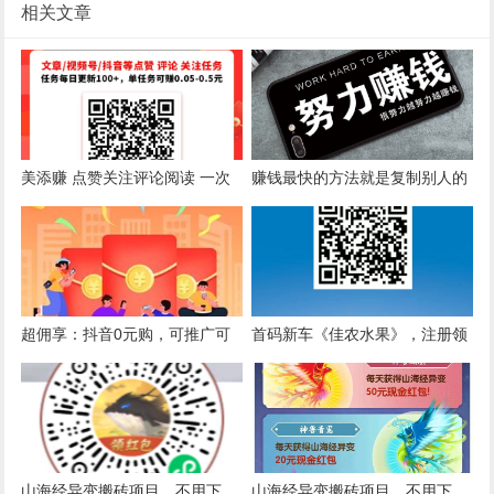
相关文章
美添赚 点赞关注评论阅读 一次
赚钱最快的方法就是复制别人的
0.07
成功！
超佣享：抖音0元购，可推广可
首码新车《佳农水果》，注册领
搬砖，1天30+，稳定长久
取价值999元苹果树
山海经异变搬砖项目，不用下
山海经异变搬砖项目，不用下