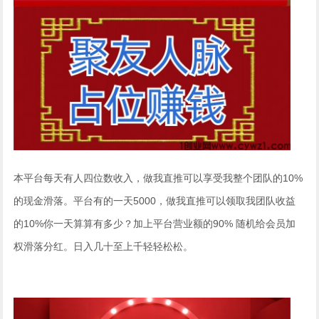
本平台每天有人四位数收入，做我直推可以享受我整个团队的10%
的现金滑落。平台有的一天5000，做我直推可以领取我团队收益
的10%你一天算算有多少？加上平台营业额的90% 随机给会员加
权滑落分红。日入几十至上千轻轻松松。