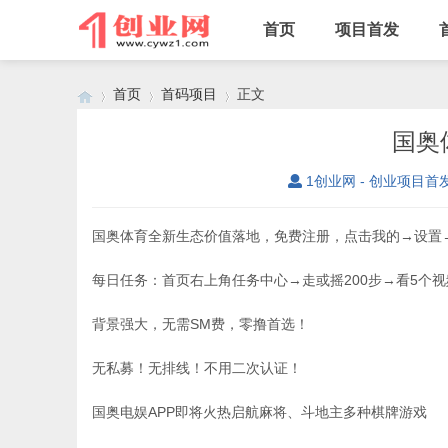
首页
项目首发
首页
首码项目
正文
国奥
1创业网 - 创业项目首
›
›
›
国奥体育全新生态价值落地，免费注册，点击我的→设置
每日任务：首页右上角任务中心→走或摇200步→看5个
背景强大，无需SM费，零撸首选！
无私募！无排线！不用二次认证！
国奥电娱APP即将火热启航麻将、斗地主多种棋牌游戏