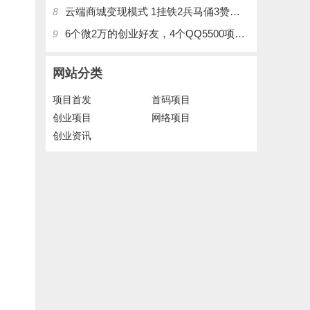
云端商城变现模式 1挂铁2兵马俑3赞刷4涨粉，带你玩.赚风口项日
8
6个微2万的创业好友，4个QQ5500项目好友，QQ每天在线人数2400人、承接朋友圈广告投放
9
网站分类
项目首发
首码项目
创业项目
网络项目
创业资讯