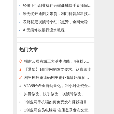
经济下行副业稳住云端商城快手直播间挂铁涨粉丝抖音黑科技实操
米无忧开通图文带货，利用抖音黑科技商城快速涨粉1000+，单日变现2W！
发财稳定视频号小红书点赞，全网最稳定绿色的项目，完美自动了
AI无痕修改银行流水教程
热门文章
0
镭射云端商城三大基本功能，4涨粉5涨播放量6挂铁，为你揭开真实的面纱!
1
【通知】1创业网的发文要求、认真阅读
2
剧里剧外邀请码剧里剧外邀请码填多少呢？
V2/V8哈希全自动量化，24小时让资金为你打工！
4
抖音修改、快手修改，视频号修改、大屏修改|橱窗修改|抖店修改|、招代理可单独购买
5
1创业网手机端如何免费发布赚钱项目文章
6
1创业网会员电脑端,注册登录发布文章,操作介绍
7