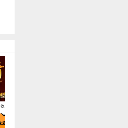
回收
住了