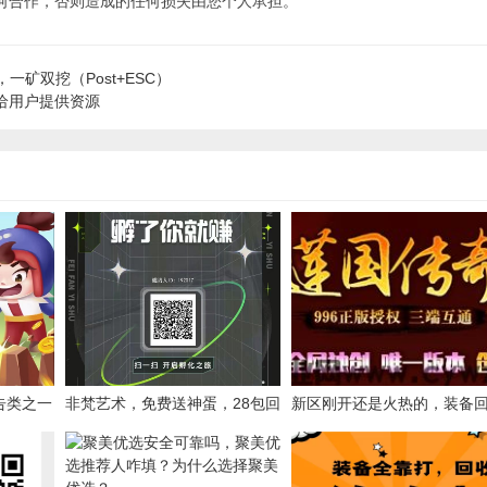
何合作，否则造成的任何损失由您个人承担。
一矿双挖（Post+ESC）
给用户提供资源
告类之一
非梵艺术，免费送神蛋，28包回
新区刚开还是火热的，装备
收，高扶持
超高，会打金的都已经坐不
传奇手游三端互通180复古