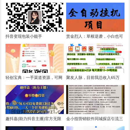
抖音变现包装小能手
赏金烈人：草根逆袭，小白也可
日入500+ 风口项目强势来袭。
轻创宝典：一手渠道资源，可网
聚友人脉，目前我总收入65万
推可地推，无限代无门槛
+，静态滑落收入34w+
趣抖嘉(助力抖音主播)官方无限
金小指营销软件同城探店引流三
代扶持邀请码_每天免费助力抖
大原理撬动本地用户