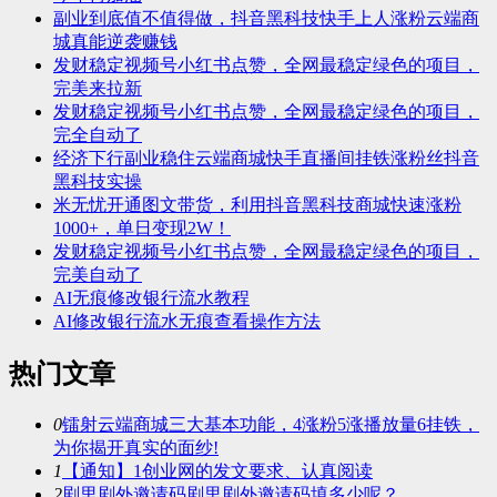
副业到底值不值得做，抖音黑科技快手上人涨粉云端商
城真能逆袭赚钱
发财稳定视频号小红书点赞，全网最稳定绿色的项目，
完美来拉新
发财稳定视频号小红书点赞，全网最稳定绿色的项目，
完全自动了
经济下行副业稳住云端商城快手直播间挂铁涨粉丝抖音
黑科技实操
米无忧开通图文带货，利用抖音黑科技商城快速涨粉
1000+，单日变现2W！
发财稳定视频号小红书点赞，全网最稳定绿色的项目，
完美自动了
AI无痕修改银行流水教程
AI修改银行流水无痕查看操作方法
热门文章
0
镭射云端商城三大基本功能，4涨粉5涨播放量6挂铁，
为你揭开真实的面纱!
1
【通知】1创业网的发文要求、认真阅读
2
剧里剧外邀请码剧里剧外邀请码填多少呢？