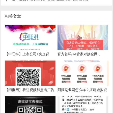
相关文章
【中旺科】上市公司+央企背
官方首码DA管家对接全网，
景，本月30号前注册新会员
9.65亿活动等你参加
100%广告分红福利
【闺蜜网】看短视频和点击广告
阿狸副业网怎么样？搭建虚拟资
每天能挣20-100元不等！
源站需要多少钱？为何使用现成
的？