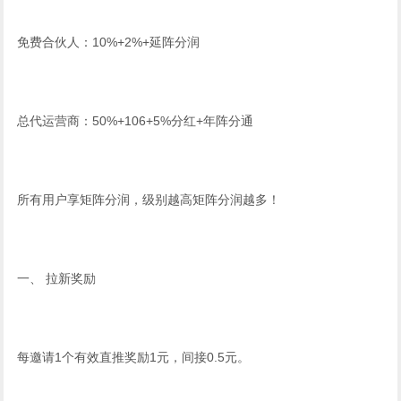
免费合伙人：10%+2%+延阵分润
总代运营商：50%+106+5%分红+年阵分通
所有用户享矩阵分润，级别越高矩阵分润越多！
一、 拉新奖励
每邀请1个有效直推奖励1元，间接0.5元。