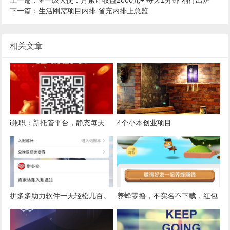
上一篇：✳一级大使：月累计收益2000元+ 每天1分钟 刚行出炉
下一篇：生活刚需项目内排 省充内排上总监
相关文章
i兼职：新托管平台，静态每天
4个小本创业项目
30-80，无限代5%，注册送5元
拼多多助力软件一天轻松几百。
养蜂零撸，不实名不下载，红包
领不停，收益暴力