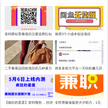
首码驿站零撸项目注册送两红钻
推荐3个小成本创业项目
每天分红
二手奢侈品回收项目的几种暴力
拼多多助力平台一天轻松赚几百
玩法
开分站日入过千
【疯狂的蛋蛋】首码预热 ，扶持
全民赞极速版拼夕夕助力，1元