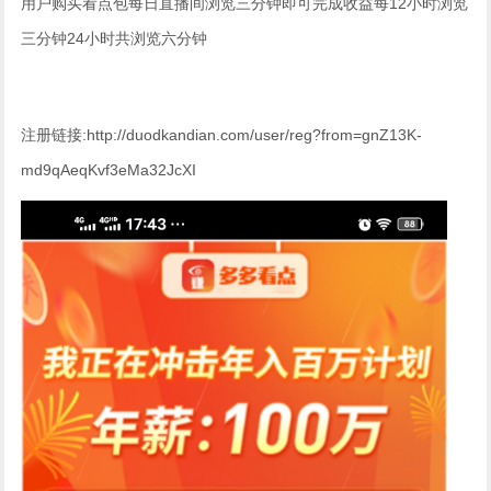
用户购买看点包每日直播间浏览三分钟即可完成收益每12小时浏览
三分钟24小时共浏览六分钟
注册链接:http://duodkandian.com/user/reg?from=gnZ13K-
md9qAeqKvf3eMa32JcXI