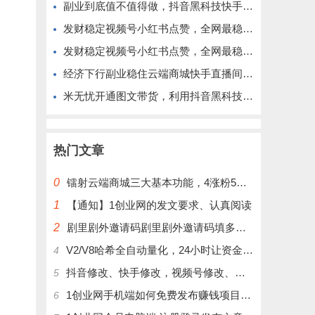
副业到底值不值得做，抖音黑科技快手上人涨粉云端商城真能逆袭赚钱
发财稳定视频号小红书点赞，全网最稳定绿色的项目，完美来拉新
发财稳定视频号小红书点赞，全网最稳定绿色的项目，完全自动了
经济下行副业稳住云端商城快手直播间挂铁涨粉丝抖音黑科技实操
米无忧开通图文带货，利用抖音黑科技商城快速涨粉1000+，单日变现2W！
热门文章
0
镭射云端商城三大基本功能，4涨粉5涨播放量6挂铁，为你揭开真实的面纱!
1
【通知】1创业网的发文要求、认真阅读
2
剧里剧外邀请码剧里剧外邀请码填多少呢？
V2/V8哈希全自动量化，24小时让资金为你打工！
4
抖音修改、快手修改，视频号修改、大屏修改|橱窗修改|抖店修改|、招代理可单独购买
5
1创业网手机端如何免费发布赚钱项目文章
6