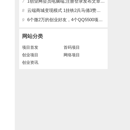
1创业网会员电脑端,注册登录发布文章,操作介绍
7
云端商城变现模式 1挂铁2兵马俑3赞刷4涨粉，带你玩.赚风口项日
8
6个微2万的创业好友，4个QQ5500项目好友，QQ每天在线人数2400人、承接朋友圈广告投放
9
网站分类
项目首发
首码项目
创业项目
网络项目
创业资讯