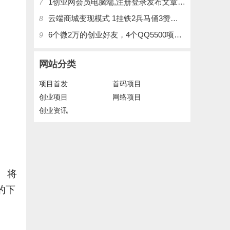
1创业网会员电脑端,注册登录发布文章,操作介绍
7
云端商城变现模式 1挂铁2兵马俑3赞刷4涨粉，带你玩.赚风口项日
8
6个微2万的创业好友，4个QQ5500项目好友，QQ每天在线人数2400人、承接朋友圈广告投放
9
网站分类
项目首发
首码项目
创业项目
网络项目
创业资讯
将
的下