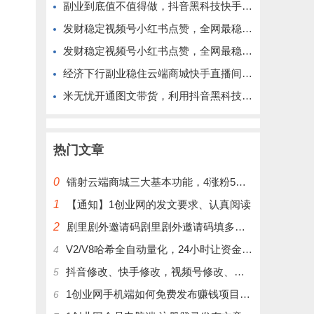
副业到底值不值得做，抖音黑科技快手上人涨粉云端商城真能逆袭赚钱
发财稳定视频号小红书点赞，全网最稳定绿色的项目，完美来拉新
发财稳定视频号小红书点赞，全网最稳定绿色的项目，完全自动了
经济下行副业稳住云端商城快手直播间挂铁涨粉丝抖音黑科技实操
米无忧开通图文带货，利用抖音黑科技商城快速涨粉1000+，单日变现2W！
热门文章
0
镭射云端商城三大基本功能，4涨粉5涨播放量6挂铁，为你揭开真实的面纱!
1
【通知】1创业网的发文要求、认真阅读
2
剧里剧外邀请码剧里剧外邀请码填多少呢？
V2/V8哈希全自动量化，24小时让资金为你打工！
4
抖音修改、快手修改，视频号修改、大屏修改|橱窗修改|抖店修改|、招代理可单独购买
5
1创业网手机端如何免费发布赚钱项目文章
6