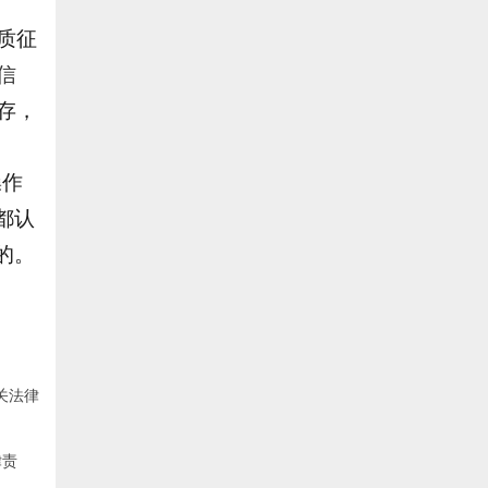
纸质征
信
存，
操作
都认
的。
关法律
律责