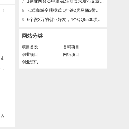
1创业网会员电脑端,注册登录发布文章,操作介绍
7
云端商城变现模式 1挂铁2兵马俑3赞刷4涨粉，带你玩.赚风口项日
8
6个微2万的创业好友，4个QQ5500项目好友，QQ每天在线人数2400人、承接朋友圈广告投放
9
网站分类
项目首发
首码项目
创业项目
网络项目
！走
创业资讯
，点