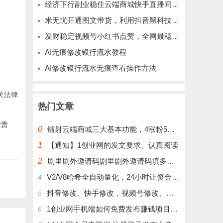
经济下行副业稳住云端商城快手直播间挂铁涨粉丝抖音黑科技实操
米无忧开通图文带货，利用抖音黑科技商城快速涨粉1000+，单日变现2W！
发财稳定视频号小红书点赞，全网最稳定绿色的项目，完美自动了
AI无痕修改银行流水教程
AI修改银行流水无痕查看操作方法
关法律
热门文章
律责
0
镭射云端商城三大基本功能，4涨粉5涨播放量6挂铁，为你揭开真实的面纱!
1
【通知】1创业网的发文要求、认真阅读
2
剧里剧外邀请码剧里剧外邀请码填多少呢？
V2/V8哈希全自动量化，24小时让资金为你打工！
4
抖音修改、快手修改，视频号修改、大屏修改|橱窗修改|抖店修改|、招代理可单独购买
5
1创业网手机端如何免费发布赚钱项目文章
6