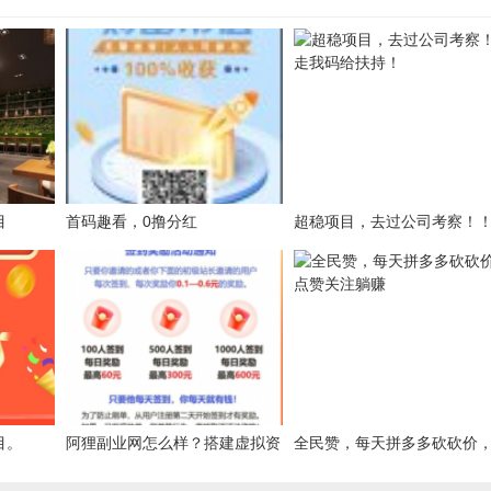
目
首码趣看，0撸分红
超稳项目，去过公司考察！
我码给扶持！
目。
阿狸副业网怎么样？搭建虚拟资
全民赞，每天拼多多砍砍价
源站需要多少钱？为何使用现成
赞关注躺赚