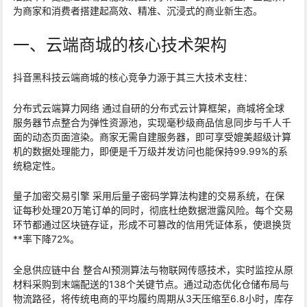
为商家和消费者搭建起高效、精准、沉浸式的商业新生态。
一、云端商城的核心技术架构
抖音黑科技云端商城的核心竞争力源于其三大技术支柱：
分布式云端算力网络 通过自研的分布式云计算框架，商城将全球
服务器节点整合为弹性资源池，实现毫秒级商品信息同步与千人千
面的动态页面渲染。商家无需自建服务器，即可享受媲美超级计算
机的数据处理能力，即便是千万级并发访问也能保持99.99%的系
统稳定性。
量子加密交易引擎 采用后量子密码学算法构建的交易系统，在保
证每秒处理20万笔订单的同时，彻底杜绝数据泄露风险。每个交易
环节都通过区块链存证，形成不可篡改的信用凭证体系，使退换货
**率下降72%。
全息供应链中台 整合AI预测算法与物联网传感技术，实时监控从原
材料采购到末端配送的138个关键节点。通过动态优化仓储布局与
物流路径，将传统电商的平均履约周期从3天压缩至6.8小时，库存