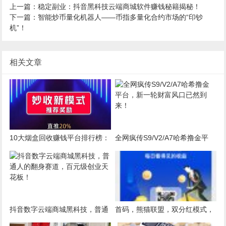
上一篇：稳定副业：抖音黑科技云端商城软件赚钱秘籍揭秘！
下一篇：智能炒币量化机器人——币指多量化合约市场的“印钞
机”！
相关文章
10大烟盒回收赚钱平台排行榜：
全网疯传S9/V2/A7哈希撸金平
最好用的烟盒回收软件为什么选
台，新一轮财富风口已然到来！
妙收
抖音数字云端商城黑科技，普通
首码，熊猫联盟，双分红模式，
人的翻身赛道，百元级创业天花
日入25-100元，全程零投资