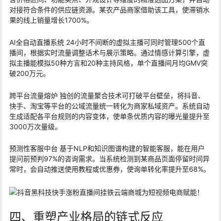
对接符合条件的供应链资源。某农产品商家借助该工具，使滞销水
果的线上销量增长1700%。
AI全自动直播系统 24小时不间断的虚拟主播可同时管理500个直
播间，根据实时流量调整话术与展示策略。通过情感计算引擎，虚
拟主播能模拟50种方言和20种主持风格，单个直播间月均GMV突
破200万元。
跨平台流量熔炉 独创的流量聚合技术可打破平台壁垒，将抖音、
快手、淘宝等平台的公域流量统一转化为商家私域资产。系统自动
生成适配各平台规则的内容变体，使单条优质内容的曝光量提升至
3000万次量级。
预测性客服中台 基于NLP和知识图谱构建的智能客服，能在用户
提问前预判97%的咨询需求。当系统检测到某商品页面停留时间异
常时，会自动推送使用教程或优惠券，使询单转化率提升至68%。
四、重塑产业格局的链式反应