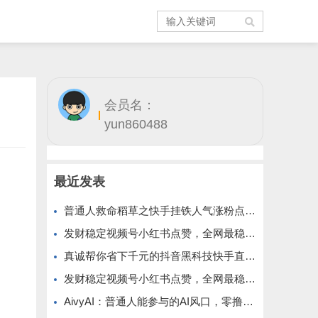
会员名：
yun860488
最近发表
普通人救命稻草之快手挂铁人气涨粉点赞抖音黑科技云端商城免费公布
发财稳定视频号小红书点赞，全网最稳定绿色的项目，小红书启动
真诚帮你省下千元的抖音黑科技快手直播间人气涨粉点赞云端商城免费送
发财稳定视频号小红书点赞，全网最稳定绿色的项目，全网一起推
AivyAI：普通人能参与的AI风口，零撸AVAX，首码上线速度上车！