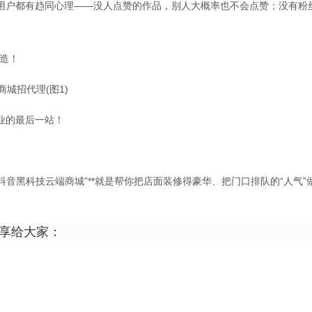
，用户都有趋同心理——没人点赞的作品，别人大概率也不会点赞；没有粉
造！
业的最后一站！
抖音黑科技云端商城”**就是帮你把店面装修得豪华、把门口排队的“人气”
分享给大家：
】