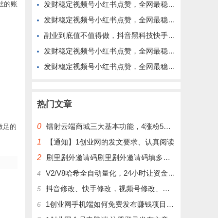
丝的账
发财稳定视频号小红书点赞，全网最稳定绿色的项目，价格拉满的哦
发财稳定视频号小红书点赞，全网最稳定绿色的项目，今年再加油
副业到底值不值得做，抖音黑科技快手上人涨粉云端商城真能逆袭赚钱
发财稳定视频号小红书点赞，全网最稳定绿色的项目，完美来拉新
发财稳定视频号小红书点赞，全网最稳定绿色的项目，完全自动了
热门文章
0
镭射云端商城三大基本功能，4涨粉5涨播放量6挂铁，为你揭开真实的面纱!
做足的
1
【通知】1创业网的发文要求、认真阅读
2
剧里剧外邀请码剧里剧外邀请码填多少呢？
V2/V8哈希全自动量化，24小时让资金为你打工！
4
抖音修改、快手修改，视频号修改、大屏修改|橱窗修改|抖店修改|、招代理可单独购买
5
1创业网手机端如何免费发布赚钱项目文章
6