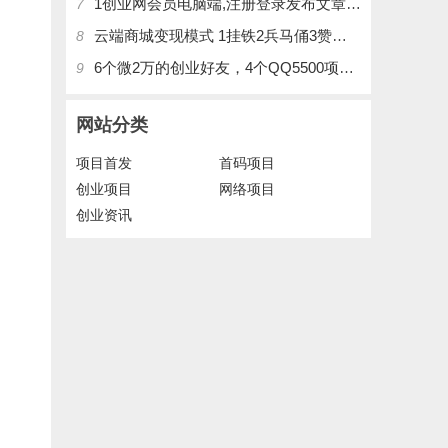
1创业网会员电脑端,注册登录发布文章,操作介绍
7
云端商城变现模式 1挂铁2兵马俑3赞刷4涨粉，带你玩.赚风口项日
8
6个微2万的创业好友，4个QQ5500项目好友，QQ每天在线人数2400人、承接朋友圈广告投放
9
网站分类
项目首发
首码项目
创业项目
网络项目
创业资讯