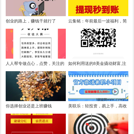
创业的路上，赚钱干就行了
云集铭：年前最后一波福利，简
单好做，收益高，赶紧上车。
人人帮专做点心，点赞，关注的
如何利用送的8美金撬动财富,注
简单任务，提现秒到账，（一天
册即送8美金体验卡！用不下车
可提现多次）
模式！
你选择创业还是上班赚钱
美联乐：轻投资，易上手，高收
益，稳定长久项目。