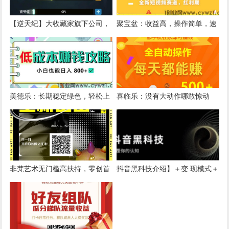
【逆天纪】大收藏家旗下公司，
聚宝盆：收益高，操作简单，速
可零撸可复投无上限，淘金城镇
度上车吃肉
模式
美德乐：长期稳定绿色，轻松上
喜临乐：没有大动作哪敢惊动
手，当天见收益
你！年度大盘，一对一教学，全
自动操作。
非梵艺术无门槛高扶持，零创首
抖音黑科技介绍】＋变.现模式＋
选
赚.米，普通人把握赚风口财.富
的机会！