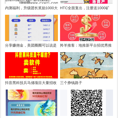
内测福利，升级团长奖励1000大
HTC全面复出，注册送1000矿
洋，快来加入
池资产，商城月底开放
分享赚佣金，美团圈圈可以说是
羚羊推客：地推新平台招优秀推
最近的新风口，只要简单的分享
手，价格高，邀请代扶持
朋友圈，别人吃饭，你拿佣金。
抖音黑科技兵马俑项目大量招收
三个挣钱路子
代理