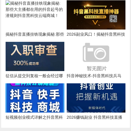
云端商城，短视频创业者的不二
法，快速你自媒体变现的兼职模
之选。
式详解
揭秘抖音直播挂铁现象揭秘:那些
2026副业风口！揭秘抖音黑科技
大主播都在用的抖音起号的潜规
云端商城快手涨粉直播间挂铁点
则抖音黑科技云端商城！
赞软件赚钱秘籍！招募合伙人！
征信从提交到复核一般会经过哪
抖音神秘技术-抖音黑科技兵马
些环节，入职背调常见流程拆开
俑
讲
短视频创业模式详解之抖音黑科
2026赚钱副业 抖音黑科技直播
技云端商城日入过千的秘密
间带货变现 快手挂铁机器人涨粉