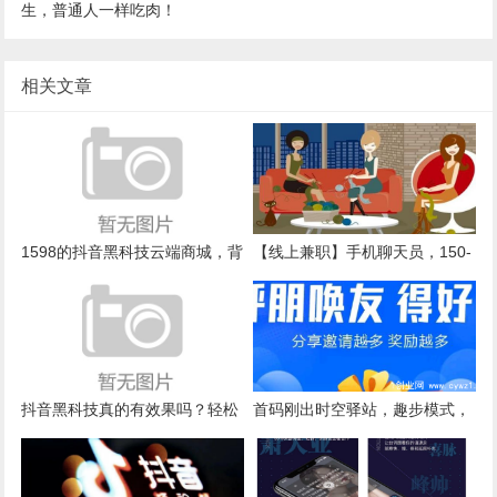
生，普通人一样吃肉！
相关文章
1598的抖音黑科技云端商城，背
【线上兼职】手机聊天员，150-
后不为人知的秘密！！！
300每天，简单稳定，适合女孩
子
抖音黑科技真的有效果吗？轻松
首码刚出时空驿站，趣步模式，
日入四位数是真的吗？
零撸超级大盘，速度开整