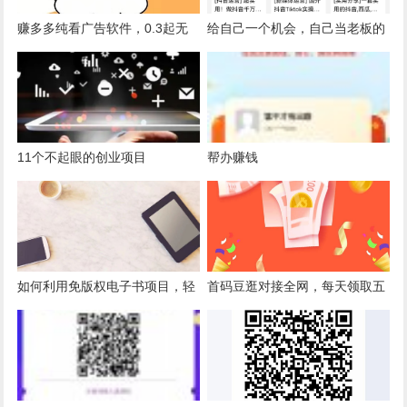
赚多多纯看广告软件，0.3起无
给自己一个机会，自己当老板的
限提现
机会
11个不起眼的创业项目
帮办赚钱
如何利用免版权电子书项目，轻
首码豆逛对接全网，每天领取五
松月赚过万元
元，免费拿区域代理哦