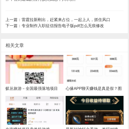
上一篇：雷霆拉新刚出，赶紧来占位，一起上人，抓住风口
下一篇：专业制作入职征信报告电子版pdf怎么无痕修改
相关文章
蚁丛旅游－全国最强落地项目
心缘APP聊天赚钱是真是假？图
（免费兑换景点门票，酒店住
文攻略：交友软件日入500秒到
宿，火车机票，1券点17元可
账是怎么做到的？
卖）