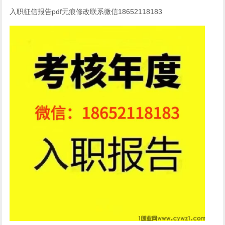
入职征信报告pdf无痕修改联系微信18652118183